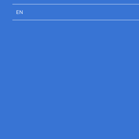
EN
规格
偏距
螺栓孔节圆
中心孔
外观状态
重量
上一页
下一页