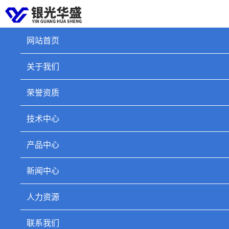
网站首页
关于我们
YGM-106
荣誉资质
技术中心
产品中心
新闻中心
人力资源
联系我们