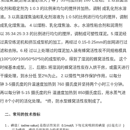
.
(
55%)
160℃
2.
把煤焦油
沥青含量必须大于等于
加热到
左右。
以表面活
1:0.3
化剂和稳定剂为
的比例来均匀的搅拌并加热，调制 成乳化剂水溶
3.
1:0.5
液。
以高温煤焦油和乳化剂溶液为
的比例进行均匀的搅拌，调制
4.
成乳化煤焦油。
以煤粉、乳化煤焦油、水，水溶性粘合剂和润滑剂
35:34:25:3:3
5.
以
的比例进行均匀的搅拌，调制成可塑性煤泥。
煤泥经
0.15-0.25mm
过真空练泥机和挤压成型机的加工，再经过
的丝网进行过
6.
滤和去除。
经 过以上处理过的煤泥加入装有蜂窝活性炭不同规格模具
(100*100*100/50*50*50)
的成型机中，得到了湿润的蜂窝活性炭。 这个
1.
时候基本成型。三、后期
将湿润的蜂窝活性炭存入烘干房，或露天进行
2%
2.
干燥处理，到水分低 至
为止。
以情性气体作保护作用，以每分
3-5
760
钟
摄氏度的升温速度加热到
摄氏度并坚持两个小时三十分钟。
5-15
850
再以每分钟
摄氏度的升 温速度加热到
摄氏度后，用水蒸气进
8
行
个小时的活化处理。 *终，防水型蜂窝活性炭制成了。