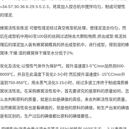
=34-57:30-36:6-29:3-5:2-3
，将其加入捏合机中搅拌均匀，制成可塑性
;
的煤泥
:
蜂窝活性炭练泥
可塑性煤泥经过真空练型机处理，使煤泥混合均匀，然
60
100
,
:
后在成型机中用
至
目的丝网过滤除去大颗粒物质
挤出成型
练泥处
理后的煤泥加入装有蜂窝钢模具的挤出成型机中，进行成型，得到湿的蜂
;
:
2%;
窝体
干燥
湿的蜂窝体干燥至水分低于
:
3-5'℃/min
600-
炭化及活化
以惰性气体作为保护气，按升温速度
加热到
8009℃
2-3
:
5 -15℃C/min
，并且在此温度下炭化
小时
然后按升温速度
升
750-850℃
3-15
温到
，用水蒸气活化
小时，经过多道工序终于制成煤质蜂
窝状活性炭。在采购蜂窝活性炭中，首先要讲究的是原料的质量如何，怎
么去判断原料的质量，就是比如是碘值的高低，来去判断活性炭的质量，
当然蜂窝活性炭也是看碘值的，但是他的原料的碘值，和生产出来的碘值
.
是有区别的，生产过后的碘值都比原料的碘值要低
。