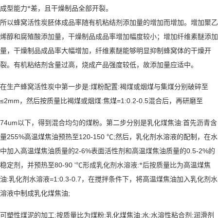
成型能力*差，且干燥制品全部开裂。
所以蜂窝活性炭胚体成品率随有机粘结剂添加量的增加而增加。增加聚乙
烯醇和腐殖酸添加量，干燥制品成品率增加幅度较小；增加纤维素醚添加
量，干燥制品成品率大幅增加，纤维素醚能够明显抑制蜂窝体的干燥开
裂。有机粘结剂含量过高，烧成产品强度较低，故添加量应适中。
:
:
在生产蜂窝活性炭中第一步是
煤粉配置
褐煤或烟煤与集煤分别破碎至
≤2mm
:
=1:0.2-0.5
，然后按质量比褐煤或烟煤
焦煤
混合后，再研磨至
74um
:
以下，得到混合均匀的煤粉。第二步分别是乳化煤焦油
首先沥青含
255%
120-150 ℃;
量
高温煤焦油预热至
然后，乳化剂水溶液的配制，在水
2-6%
0.5-2%
中加入高温煤焦油质量的
表面活性剂和高温煤焦油质量的
的
80-90 '℃
:
稳定剂，并预热至
形成乳化剂水溶液
*后按质量比为高温煤焦
:
=1:0.3-0.7
油
乳化剂水溶液
，在搅拌条件下，将高温煤焦油加入乳化剂水
;
溶液中制成乳化煤焦油
:
:
:
:
:
可塑性煤泥的加工
按质量比为煤粉
乳化煤焦油
水
水溶性粘合剂
润滑剂