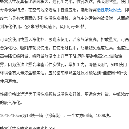
蜂窝活性炭具有比表面积大，通孔阻力小，微孔发达，高吸附容量，使用
寿命长等特点，在空气污染治理中普遍应用。选用蜂窝
活性炭吸附法
，即
废气与具有大表面的多孔性活性炭接触，废气中的污染物被吸附，从而起
2
/
80
到净化作用。在
米
秒的风速下，风阻小于
帕。
可直接使用或置入净化柜、吸附床使用，若废气浓度高，排放量大，可两
台净化柜、吸附床轮换使用。在使用过程中，尽量避免温度过高，温度过
;
高会降低吸附量，吸附量随温度上升而下降
同时要避免高含尘量和油
雾，因为焦油尘雾会堵塞活性炭微孔，增加阻力，降低吸附*，如果使用
环境含有大量浓尘和焦油，应加装前级除尘过滤才能达到*佳使用*和*长
使用寿命。
性能价格比远远优于活性炭颗粒或活性炭纤维，更适合大排量、中低浓度
的废气净化。
10*10*10cm
18
56
1008
为
块一箱（纸箱装），一个立方
箱，
块。
蜂窝活性炭防水和不防水的区别