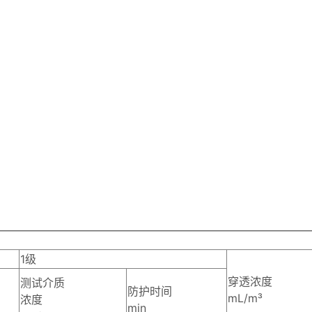
1级
穿透浓度
测试介质
防护时间
mL/m³
浓度
min