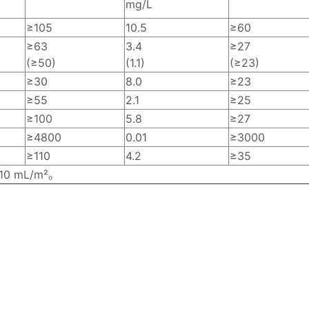
mg/L
≥105
10.5
≥60
≥63
3.4
≥27
(≥50)
(1.1)
(≥23)
≥30
8.0
≥23
≥55
2.1
≥25
≥100
5.8
≥27
≥4800
0.01
≥3000
≥110
4.2
≥35
0 mL/m²。