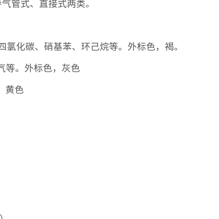
导气管式、直接式两类。
、四氯化碳、硝基苯、环己烷等。
外标色，褐。
气等。
外标色，灰色
，黄色
0）