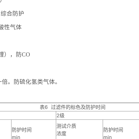
，综合防护
酸
性气体
化锂），防CO
一倍。
防硫化氢类气体。
表6
过滤件的标色及防护时间
2级
测试介质
防护时间
防护时间
浓度
min
min