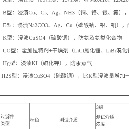
B型：浸渍Cu、Cr、Ag、NH3（铜、铬、银、氨）
E型：浸渍Na2CO3、Ag、Cu（碳酸钠、银、铜），
K型：浸渍CuSO4（硫酸铜），防氨
及氨类化合物
CO型：霍加拉特剂+干燥剂（LiCl氯化锂、LiBr溴
Hg型：浸渍KI（碘化钾），防汞
蒸气
H2S型：浸渍CuSO4（硫酸铜），比K型浸渍量增加
3级
过滤件
测试介质
标色
测试介质
类型
浓度