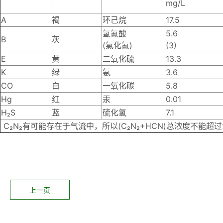
mg/L
A
褐
环己烷
17.5
氢氰酸
5.6
B
灰
(氯化氰)
(3)
E
黄
二氧化硫
13.3
K
绿
氨
3.6
CO
白
一氧化碳
5.8
Hg
红
汞
0.01
H
₂
S
蓝
硫化氢
7.1
C
₂
N
₂
有可能存在于气流中，所以(C
₂
N
₂
+HCN)总浓度不能超过1
上一页