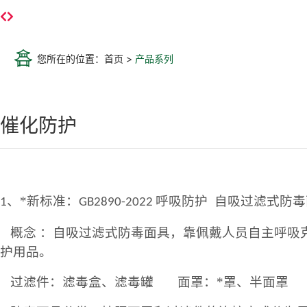
您所在的位置：首页 >
产品系列
催化防护
、*新标准：
呼吸防护
自吸
过滤式防毒
1
GB2890-2022
概念
：自吸过滤式防毒面具，
靠佩戴人
员自主呼吸
护用品。
过滤件：滤毒盒、滤毒罐
面罩：*罩、半面罩