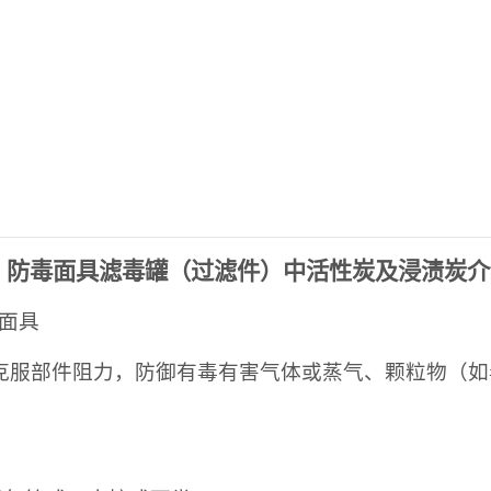
防毒面具滤毒罐（过滤件）中活性炭及浸渍炭介
面具
克服部件阻力，防御有毒有害气体或
蒸
气、颗粒物（如