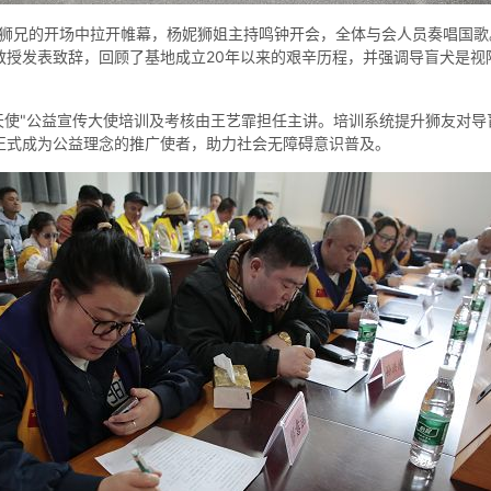
兄的开场中拉开帷幕，杨妮狮姐主持鸣钟开会，全体与会人员奏唱国歌
教授发表致辞，回顾了基地成立20年以来的艰辛历程，并强调导盲犬是视障
使"公益宣传大使培训及考核由王艺霏担任主讲。培训系统提升狮友对导
正式成为公益理念的推广使者，助力社会无障碍意识普及。