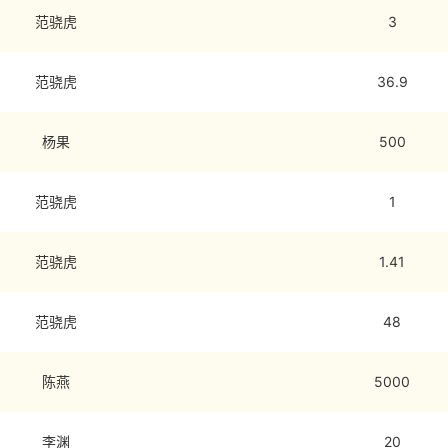
范骁虎
3
范骁虎
36.9
杨果
500
范骁虎
1
范骁虎
1.41
范骁虎
48
陈燕
5000
李渊
20