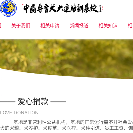
页
关于我们
相关申请
新闻报道
相关知识
相
—— 爱心捐款 ——
LOVE DONATION
基地是非营利性公益机构，基地的正常运行离不开社会爱心人
犬的犬粮、犬养护、犬疫苗、犬医疗、犬种引进、员工工资、训