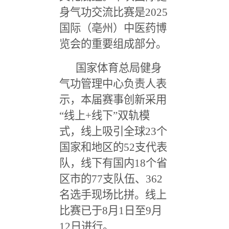
身气功交流比赛是
2025
国际（亳州）中医药博
览会的重要组成部分。
国家体育总局健身
气功管理中心负责人表
示，本届赛事创新采用
“
线上
+
线下
”
双轨模
式，线上吸引全球
23
个
国家和地区的
52
支代表
队，线下有国内
18
个省
区市的
77
支队伍、
362
名选手现场比拼。线上
比赛已于
8
月
1
日至
9
月
12
日进行。