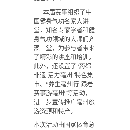
本届赛事组织了中
国健身气功名家大讲
堂，知名专家学者和健
身气功领域的大师们齐
聚一堂，为参与者带来
了精彩的讲座和培训。
此外，还设置了
“
药都
非遗
·
活力亳州
”
特色集
市、
“
养生亳州行
·
跟着
赛事游亳州
”
等活动，
进一步宣传推广亳州旅
游资源和特产。
本次活动由国家体育总