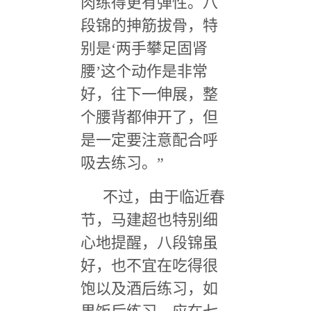
肉练得更有弹性。八
段锦的抻筋拔骨，特
别是
‘
两手攀足固肾
腰
’
这个动作是非常
好，往下一伸展，整
个腰背都伸开了，但
是一定要注意配合呼
吸去练习。
”
不过，由于临近春
节，马建超也特别细
心地提醒，八段锦虽
好，也不宜在吃得很
饱以及酒后练习，如