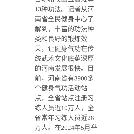
13
种功法。记者从河
南省全民健身中心了
解到，丰富的功法种
类和良好的锻炼效
果，让健身气功在传
统武术文化底蕴深厚
的河南发展很快。目
前，河南省有
3900
多
个健身气功活动站
点，全省站点注册习
练人员近
10
万人，全
省常年习练人员近
26
万人。在
2024
年
5
月举