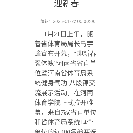
迎新春
编辑：2025-01-22 00:00:00
1
月
21
日上午，随
着省体育局局长马宇
峰宣布开幕，
“
迎新春
强体魄
”
河南省省直单
位暨河南省体育局系
统健身气功
·
八段锦交
流展示活动，在河南
体育学院正式拉开帷
幕，来自
7
家省直单位
和省体育局系统
14
个
单位的近
400
名参赛选