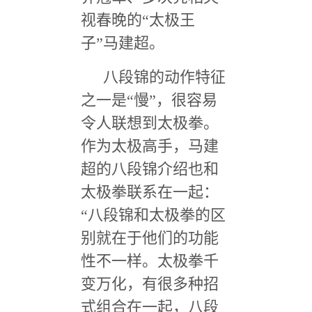
视春晚的
“
太极王
子
”
马建超。
八段锦的动作特征
之一是
“
慢
”
，很容易
令人联想到太极拳。
作为太极高手，马建
超的八段锦介绍也和
太极拳联系在一起：
“
八段锦和太极拳的区
别就在于他们的功能
性不一样。太极拳千
变万化，有很多种招
式组合在一起，八段