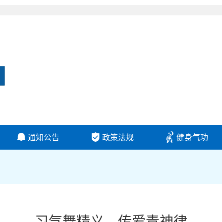
通知公告
政策法规
健身气功
习气舞精义，传爱责神律