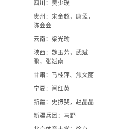
四川：吴少璞
贵州：宋金超，唐孟，
陈会会
云南：梁光瑜
陕西：魏玉芳，武斌
鹏，张斌南
甘肃：马桂萍、焦文丽
宁夏：闫红英
新疆：史振斐，赵晶晶
新疆兵团：马野