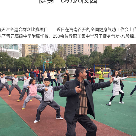
为天津全运会群众比赛项目……近日在海南召开的全国健身气功工作会上
进了晋元高级中学附属学校，250余位教职工集中学习了健身气功·八段锦