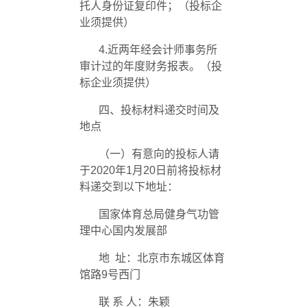
托人身份证复印件；（投标企
业须提供）
4.近两年经会计师事务所
审计过的年度财务报表。（投
标企业须提供）
四、投标材料递交时间及
地点
（一）有意向的投标人请
于
2020
年
1
月
20
日前将投标材
料递交到以下地址：
国家体育总局健身气功管
理中心国内发展部
地
址：北京市东城区体育
馆路
9
号西门
联 系 人：朱颖