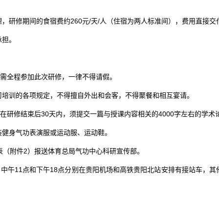
，研修期间的食宿费约260元/天/人（住宿为两人标准间），费用直接交
承担。
象需全程参加此次研修，一律不得请假。
习培训的各项规定，不得擅自外出和会客，不得聚餐和相互宴请。
，在研修结束后30天内，须提交一篇与授课内容相关的4000字左右的学
装健身气功表演服或运动服、运动鞋。
表（附件2）报送体育总局气功中心科研宣传部。
日中午11点和下午18点分别在贵阳机场和高铁贵阳北站安排有接站车，