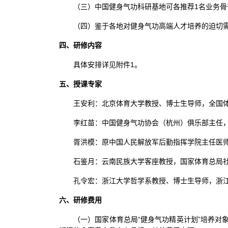
（三）中国健身气功科研基地可各推荐1名业务骨
（四）鉴于各地对健身气功高端人才培养的迫切
四、研修内容
具体安排详见附件1。
五、授课专家
王安利：北京体育大学教授、博士生导师，全国
李红苗：中国健身气功协会（杭州）俱乐部主任
胥洪模：原中国人民解放军后勤指挥学院主任医师
石鉴月：云南民族大学客座教授，国家体育总局
孔令宏：浙江大学哲学系教授、博士生导师，浙
六、研修费用
（一）国家体育总局“健身气功精英计划”培养对