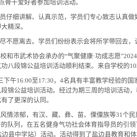
站点骨干爱好者参加培训活动。
员仔细讲解、认真示范，学员们专心致志认真做
博大精深。
尽不愿离去。学员们纷纷表示会将所学带回去，
学校和市武术协会承办的“气聚健康·功成志愿”20
功八段锦公益培训活动顺利结束。来自学校的10
三下午16:00至17:30，4名具有丰富教学经
八段锦公益培训活动。经过为期三周的培训活动，
化有了更深的认同。
族风情浓郁
，
有汉、藏、彝、苗、傈僳族等
31个
齐的队列，在五名健身气功社会体育指导员的引领
（盐边县中学站）活动。活动
得到了盐边县教育和体