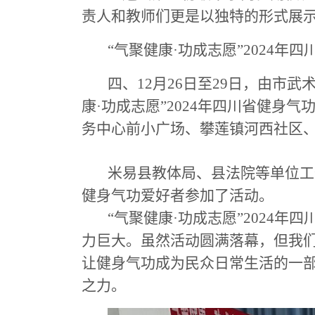
责人
和
教师们更是以独特的形式展
“气聚健康·功成志愿”2024年
四、
12月
26
日
至
29日
，
由市武
康·功成志愿”2024年四川省健身
务中心前小广场、
攀莲镇河西社区
米易县教体局、县法院等单位工
健身气功爱好者参加了活动。
“气聚健康·功成志愿”2024
力巨大。虽然活动圆满落幕，但我
让健身气功成为民众日常生活的一
之力。