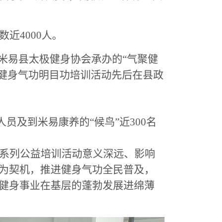
数近
4000人
。
米易县太极健身协会
承办
的
“气聚健
健身气功明目功
培训活动
先后在
县政
人员及到米易康养
的
“
候鸟
”
近
300
名
气功系列公益培训活动意义深远、影响
为契机，推进健身气功全民普及，
健身事业在基层的蓬勃发展进绵薄